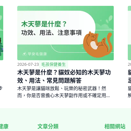
2026-07-23
毛孩保健養生
2
木天蓼是什麼？貓奴必知的木天蓼功
效、用法、常見問題解答
步
木天蓼是讓貓咪放鬆、玩樂的秘密武器！然
而，你是否曾擔心木天蓼副作用或不確定用
量？別擔心，這篇文章將為你解答所有貓咪木
天蓼的疑問，從木天蓼功效到多種木天蓼用法
一一掌握，讓毛孩玩得開心又健康！
健康
文章分類
相關網站