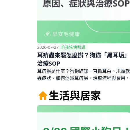
2026-07-27
毛孩疾病照護
耳疥蟲來襲怎麼辦？狗貓「黑耳垢」
治療SOP
耳疥蟲是什麼？狗狗貓咪一直抓耳朵、甩頭就
蟲症狀、如何消滅耳疥蟲、治療流程與費用，
防SOP，幫你守護毛孩耳朵健康。立即閱讀
生活與居家
擾！