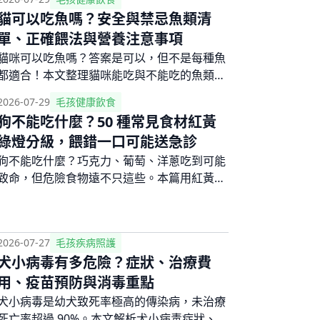
風險、安全餵食份量、狗吃櫻桃中毒症狀判
貓可以吃魚嗎？安全與禁忌魚類清
斷、誤食急救SOP，並推薦更安全的替代水果
單、正確餵法與營養注意事項
選擇。
貓咪可以吃魚嗎？答案是可以，但不是每種魚
都適合！本文整理貓咪能吃與不能吃的魚類完
整清單，解析生魚、鮪魚、鮭魚等常見魚種的
2026-07-29
毛孩健康飲食
安全性，說明餵食份量與頻率建議，以及長期
狗不能吃什麼？50 種常見食材紅黃
只吃魚可能造成的營養失衡風險。
綠燈分級，餵錯一口可能送急診
狗不能吃什麼？巧克力、葡萄、洋蔥吃到可能
致命，但危險食物遠不只這些。本篇用紅黃綠
燈分類法整理 50 種以上常見食材的危險等
級，搭配中毒症狀辨識與誤食急救 4 步驟，讓
你餵食前一秒查到答案。
2026-07-27
毛孩疾病照護
犬小病毒有多危險？症狀、治療費
用、疫苗預防與消毒重點
犬小病毒是幼犬致死率極高的傳染病，未治療
死亡率超過 90%。本文解析犬小病毒症狀、潛