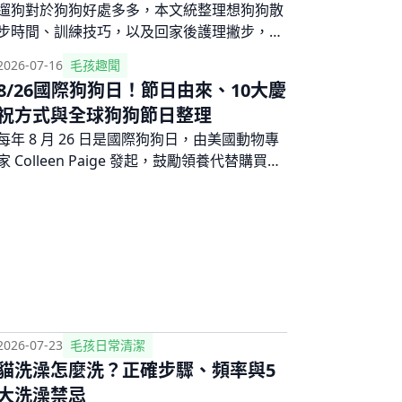
遛狗對於狗狗好處多多，本文統整理想狗狗散
步時間、訓練技巧，以及回家後護理撇步，並
分享如何應對狗狗散步不肯走的突發狀況，及
2026-07-16
毛孩趣聞
飼主應注意的牽繩相關法律。若沒時間想找人
8/26國際狗狗日！節日由來、10大慶
幫忙遛狗，文末也將分享代客遛狗服務平台！
祝方式與全球狗狗節日整理
每年 8 月 26 日是國際狗狗日，由美國動物專
家 Colleen Paige 發起，鼓勵領養代替購買。
這篇整理國際狗狗日由來、國際狗狗日慶祝方
式，也收錄台灣狗狗節等全球狗狗節日，想幫
毛孩慶祝的飼主快看！
2026-07-23
毛孩日常清潔
貓洗澡怎麼洗？正確步驟、頻率與5
大洗澡禁忌