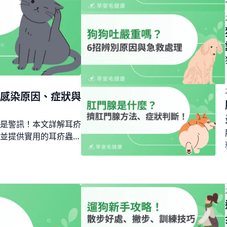
感染原因、症狀與
是警訊！本文詳解耳疥
並提供實用的耳疥蟲預
完整攻略，遠離耳疥蟲困