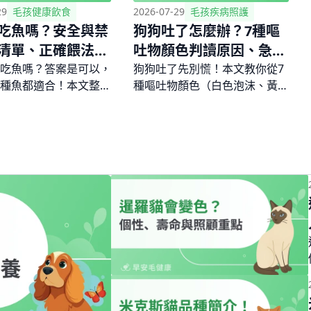
29
毛孩健康飲食
2026-07-29
毛孩疾病照護
吃魚嗎？安全與禁
狗狗吐了怎麼辦？7種嘔
清單、正確餵法與
吐物顏色判讀原因、急救
意事項
處理與就醫時機
吃魚嗎？答案是可以，
狗狗吐了先別慌！本文教你從7
種魚都適合！本文整理
種嘔吐物顏色（白色泡沫、黃色
與不能吃的魚類完整清
膽汁、粉紅血絲、綠色液體）快
生魚、鮪魚、鮭魚等常
速判斷嘔吐原因與嚴重程度，提
安全性，說明餵食份量
供居家急救SOP與就醫時機判
議，以及長期只吃魚可
斷，讓你在狗狗嘔吐時冷靜應
營養失衡風險。
對、不再手忙腳亂。