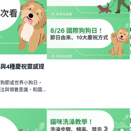
來與4種慶祝靈感提
小狗節或世界小狗日，
注與領養意識，和國際
本篇帶你了解由來與慶