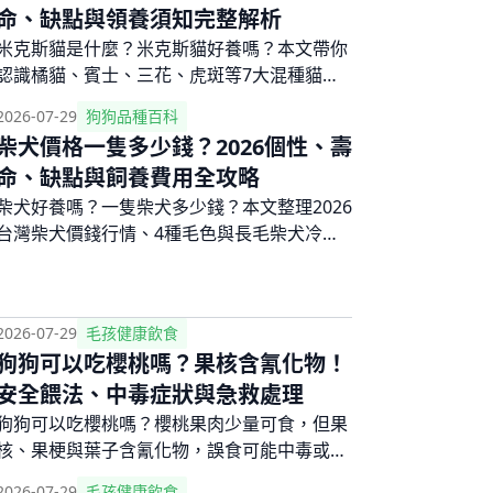
命、缺點與領養須知完整解析
米克斯貓是什麼？米克斯貓好養嗎？本文帶你
認識橘貓、賓士、三花、虎斑等7大混種貓花
色與個性差異，分析米克斯貓壽命、缺點、智
2026-07-29
狗狗品種百科
商，以及領養前必知的健康須知與費用，想養
柴犬價格一隻多少錢？2026個性、壽
米克斯貓咪先看這篇。
命、缺點與飼養費用全攻略
柴犬好養嗎？一隻柴犬多少錢？本文整理2026
台灣柴犬價錢行情、4種毛色與長毛柴犬冷知
識、個性特質與常見缺點、壽命與疾病風險，
以及每月飼養費用明細，幫你全面評估適不適
合養柴犬。
2026-07-29
毛孩健康飲食
狗狗可以吃櫻桃嗎？果核含氰化物！
安全餵法、中毒症狀與急救處理
狗狗可以吃櫻桃嗎？櫻桃果肉少量可食，但果
核、果梗與葉子含氰化物，誤食可能中毒或造
成腸道阻塞。本文詳解櫻桃對狗的營養好處與
2026-07-29
毛孩健康飲食