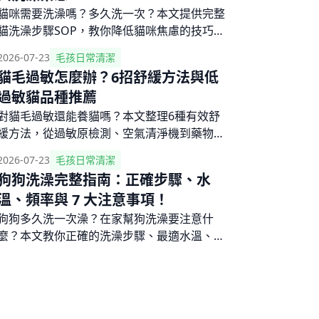
貓咪需要洗澡嗎？多久洗一次？本文提供完整
貓洗澡步驟SOP，教你降低貓咪焦慮的技巧，
並列出5大洗澡禁忌，讓洗澡不再是惡夢。
2026-07-23
毛孩日常清潔
貓毛過敏怎麼辦？6招舒緩方法與低
過敏貓品種推薦
對貓毛過敏還能養貓嗎？本文整理6種有效舒
緩方法，從過敏原檢測、空氣清淨機到藥物治
療，並推薦低過敏貓品種，讓你與貓咪和平共
2026-07-23
毛孩日常清潔
處。
狗狗洗澡完整指南：正確步驟、水
溫、頻率與 7 大注意事項！
狗狗多久洗一次澡？在家幫狗洗澡要注意什
麼？本文教你正確的洗澡步驟、最適水溫、洗
澡頻率，以及幼犬、生理期、皮膚病狗狗的洗
澡禁忌。