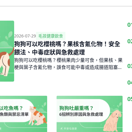
0
2026-07-29
毛孩健康飲食
0
狗狗可以吃櫻桃嗎？果核含氰化物！安全
餵法、中毒症狀與急救處理
狗狗可以吃櫻桃嗎？櫻桃果肉少量可食，但果核、果
0
梗與葉子含氰化物，誤食可能中毒或造成腸道阻塞。
本文詳解櫻桃對狗的營養好處與風險、安全餵食份
量、狗吃櫻桃中毒症狀判斷、誤食急救SOP，並推薦
0
更安全的替代水果選擇。
0