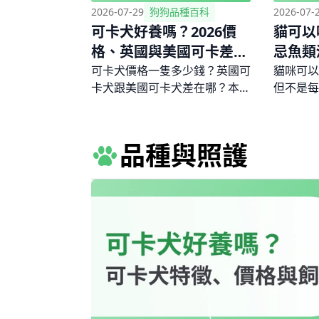
2026-07-29
狗狗品種百科
2026-07-
可卡犬好養嗎？2026價
貓可以
格、英國與美國可卡差
忌魚類
別、個性缺點一次看懂
營養注
可卡犬價格一隻多少錢？英國可
貓咪可以
卡犬跟美國可卡犬差在哪？本文
但不是每
一次解答2026台灣可卡犬價格
貓咪能吃
行情與購買管道、英美系品種差
單，解析
異、招牌長耳照護方法、個性優
見魚種的
品種與照護
缺點與常見健康問題，幫你做好
與頻率建
飼養前的完整評估。
能造成的