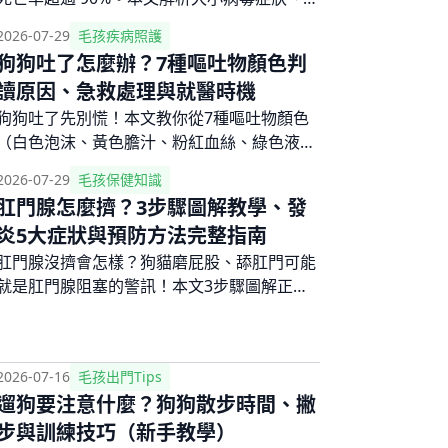
伏期與病程時間軸、傳染途徑、治療方式與費
2026-07-29
毛孩疾病照護
用區間、環境消毒方法及疫苗接種時程，幫助
狗狗吐了怎麼辦？7種嘔吐物顏色判
飼主及早辨識警訊並正確應對。
讀原因、急救處理與就醫時機
狗狗吐了先別慌！本文教你從7種嘔吐物顏色
（白色泡沫、黃色膽汁、粉紅血絲、綠色液
體）快速判斷嘔吐原因與嚴重程度，提供居家
2026-07-29
毛孩保健知識
急救SOP與就醫時機判斷，讓你在狗狗嘔吐時
肛門腺怎麼擠？3步驟圖解教學、發
冷靜應對、不再手忙腳亂。
炎5大症狀與預防方法完整指南
肛門腺沒擠會怎樣？狗貓磨屁股、舔肛門可能
就是肛門腺阻塞的警訊！本文3步驟圖解正確
擠肛門腺的手法與頻率，詳解肛門腺發炎的5
大症狀、居家預防照護方式，以及什麼情況該
帶去給獸醫處理。
2026-07-16
毛孩出門Tips
遛狗要注意什麼？狗狗散步時間、撇
步與訓練技巧（新手教學）