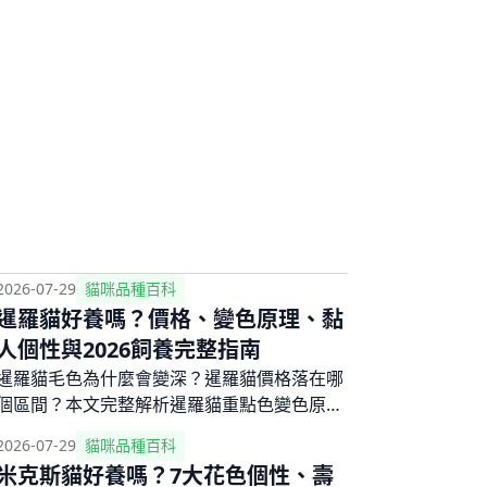
2026-07-29
貓咪品種百科
暹羅貓好養嗎？價格、變色原理、黏
人個性與2026飼養完整指南
暹羅貓毛色為什麼會變深？暹羅貓價格落在哪
個區間？本文完整解析暹羅貓重點色變色原
理、4大毛色分類、愛說話黏人的獨特個性、
2026-07-29
貓咪品種百科
常見遺傳疾病，以及2026台灣價格行情與領養
米克斯貓好養嗎？7大花色個性、壽
管道，想養暹羅貓先看這篇。